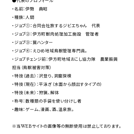
●代表のプロフィール
・名前：伊勢 典昭
・種族：人間
・ジョブ①：合同会社旅するジビエちゃん 代表
・ジョブ②：伊方町獣肉処理加工施設 管理者
・ジョブ③：罠ハンター
・ジョブ④：えひめ地域鳥獣管理専門員。
・ジョブチェンジ前：伊方町地域おこし協力隊 農業振興
担当（鳥獣被害対策）
・特技（過去）：沢登り、洞窟探検
・特技（現在）：平泳ぎ（水面から顔出すタイプの）
・特技（未来）：狩猟、解体
・称号：数種類の手袋を使い分けし者
・趣味：ゲーム、漫画、酒、温泉旅。
※当WEBサイトの画像等の無断使用は禁止しております。