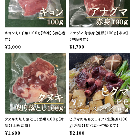
キョン肉（千葉）100g【冷凍】【初心者
アナグマ肉赤身（愛媛）100g【冷凍】
向】
【中級者向】
¥2,000
¥1,700
タヌキ肉切り落とし（愛媛）100g【冷
ヒグマ肉ももスライス（北海道）100
凍】【上級者向】
g【冷凍】【初心者～中級者向】
¥1,600
¥2,100