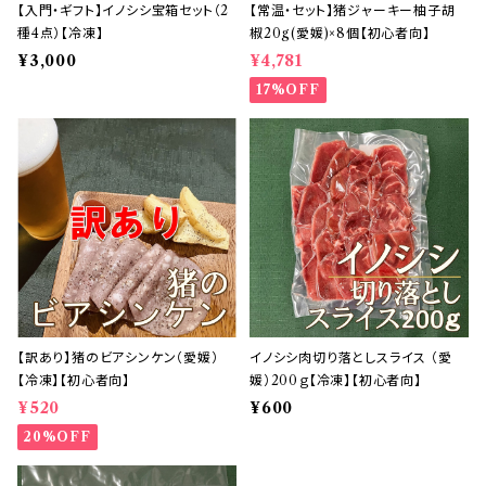
【入門・ギフト】イノシシ宝箱セット（2
【常温・セット】猪ジャーキー柚子胡
種4点）【冷凍】
椒20g(愛媛)×8個【初心者向】
¥3,000
¥4,781
17%OFF
【訳あり】猪のビアシンケン（愛媛）
イノシシ肉切り落としスライス （愛
【冷凍】【初心者向】
媛）200ｇ【冷凍】【初心者向】
¥520
¥600
20%OFF