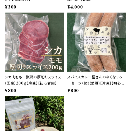
¥300
¥4,000
シカ肉もも 猟師の厚切りスライス
スパイスカレー屋さんの辛くないソ
（国産）200ｇ【冷凍】【初心者向】
ーセージ（猪）(愛媛)【冷凍】【初心者
向】
¥800
¥800