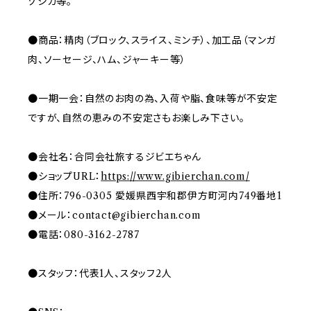
ゾシカ等。
●商品：精肉（ブロック、スライス、ミンチ）、加工品（マンガ
肉、ソーセージ、ハム、ジャーキー等）
●一期一会：自然のお肉の為、入荷や脂、食味等が不安定
ですが、自然の恵みの不安定さもお楽しみ下さい。
●会社名：合同会社旅するジビエちゃん
●ショップURL：
https://www.gibierchan.com/
●住所：796-0305 愛媛県西宇和郡伊方町河内749番地1
●メール：
contact@gibierchan.com
●電話：080-3162-2787
●スタッフ：代表1人、スタッフ2人