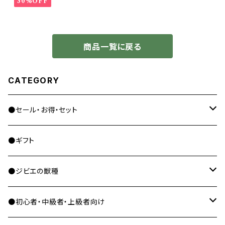
30%OFF
商品一覧に戻る
CATEGORY
●セール・お得・セット
セール・お得商品
●ギフト
セット商品
●ジビエの獣種
ヒグマ
●初心者・中級者・上級者向け