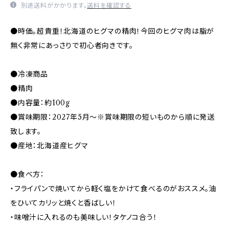
別途送料がかかります。
送料を確認する
●時価。超貴重！北海道のヒグマの精肉！今回のヒグマ肉は脂が
無く非常にあっさりで初心者向きです。
●冷凍商品
●精肉
●内容量：約100g
●賞味期限：2027年5月～※賞味期限の短いものから順に発送
致します。
●産地：北海道産ヒグマ
●食べ方：
・フライパンで焼いてから軽く塩をかけて食べるのがおススメ。油
をひいてカリッと焼くと香ばしい！
・味噌汁に入れるのも美味しい！タケノコ合う！