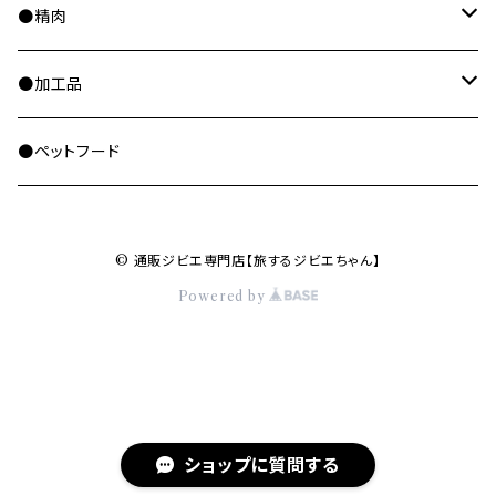
ツキノワグマ
初心者向け
●精肉
エゾシカ
中級者向け
ブロック
●加工品
ニホンジカ
上級者向け
ミンチ
骨付き肉
●ペットフード
イノシシ
スライス
ハム・ベーコン・燻製
© 通販ジビエ専門店【旅するジビエちゃん】
アナグマ
モツ
ソーセージ
Powered by
アライグマ
脂
ジャーキー・サラミ
タヌキ
骨（出汁用）
ショップに質問する
ハクビシン
骨付き肉