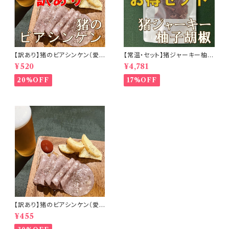
【訳あり】猪のビアシンケン（愛
【常温・セット】猪ジャーキー柚子
媛）【冷凍】【初心者向】
胡椒20g(愛媛)×8個【初心者
¥520
¥4,781
向】
20%OFF
17%OFF
【訳あり】猪のビアシンケン（愛
媛県）【冷凍】【初心者向】
¥455