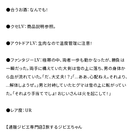
●合うお酒：なんでも！
●クセLV：商品説明参照。
●アウトドアLV：生肉なので温度管理に注意！
●ファンタジーLV：極寒の中、両者一歩も動かなったが、勝負は
一瞬だった。両手に構えていた大剣は雪の上に落ち、男の身体か
ら血が流れていた。「だ、大丈夫！？」「…ああ、心配ねえ。それより、
…解体しようぜ。」男と対峙していたヒグマは雪の上に転がってい
た。「それより手当てでしょ！おじいさんは火を起こして！」
●レア度：UR
【通販ジビエ専門店】旅するジビエちゃん