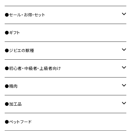
●セール・お得・セット
セール・お得商品
●ギフト
セット商品
●ジビエの獣種
ヒグマ
●初心者・中級者・上級者向け
ツキノワグマ
初心者向け
●精肉
エゾシカ
中級者向け
ブロック
●加工品
ニホンジカ
上級者向け
ミンチ
骨付き肉
●ペットフード