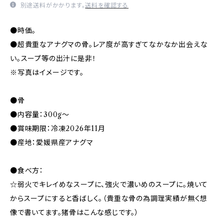
別途送料がかかります。
送料を確認する
●時価。
●超貴重なアナグマの骨。レア度が高すぎてなかなか出会えな
い。スープ等の出汁に是非！
※写真はイメージです。
●骨
●内容量：300g～
●賞味期限：冷凍2026年11月
●産地：愛媛県産アナグマ
●食べ方：
☆弱火でキレイめなスープに、強火で濃いめのスープに。焼いて
からスープにすると香ばしく。（貴重な骨の為調理実績が無く想
像で書いてます。猪骨はこんな感じです。）