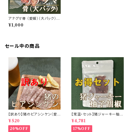
アナグマ骨 （愛媛）（大パック）
【冷凍】【中級者向】
¥1,000
セール中の商品
【訳あり】猪のビアシンケン（愛
【常温・セット】猪ジャーキー柚子
媛）【冷凍】【初心者向】
胡椒20g(愛媛)×8個【初心者
¥520
¥4,781
向】
20%OFF
17%OFF