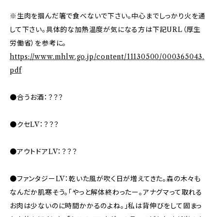
※生肉を掴んだ箸で食べないで下さい。中心までしっかり火を通
して下さい。具体的な加熱温度が気になる方は下記URL（厚生
労働省）を参考に。
https://www.mhlw.go.jp/content/11130500/000365043.
pdf
●合うお酒：？？？
●クセLV：？？？
●アウトドアLV：？？？
●ファンタジーLV：乾いた風が吹く日が増えてきた。森の木々も
なんだか肌寒そう。「やっと解体終わったー。アナグマって取れる
お肉は少ないのに時間かかるのよね。」私は背伸びをして固まっ