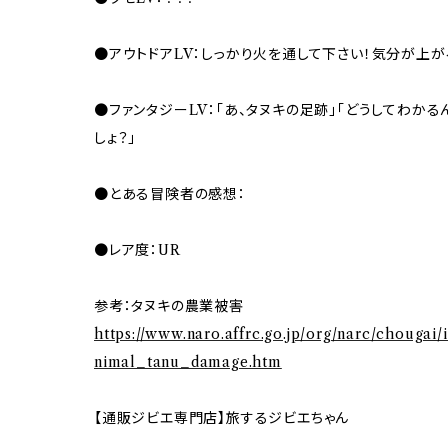
●アウトドアLV：しっかり火を通して下さい！気分が上
●ファンタジーLV：「あ、タヌキの足跡」「どうしてわかる
しょ？」
●とある冒険者の感想：
●レア度：UR
参考：タヌキの農業被害
https://www.naro.affrc.go.jp/org/narc/chougai
nimal_tanu_damage.htm
【通販ジビエ専門店】旅するジビエちゃん