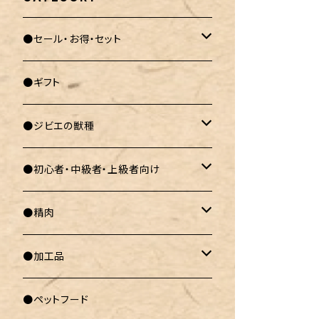
●セール・お得・セット
セール・お得商品
●ギフト
セット商品
●ジビエの獣種
ヒグマ
●初心者・中級者・上級者向け
ツキノワグマ
初心者向け
●精肉
エゾシカ
中級者向け
ブロック
●加工品
ニホンジカ
上級者向け
ミンチ
骨付き肉
●ペットフード