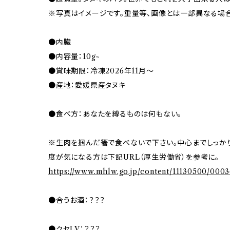
※写真はイメージです。重量等、画像とは一部異なる場
●内臓
●内容量：10g~
●賞味期限：冷凍2026年11月～
●産地：愛媛県産タヌキ
●食べ方：あなたを縛るものは何もない。
※生肉を掴んだ箸で食べないで下さい。中心までしっか
度が気になる方は下記URL（厚生労働省）を参考に。
https://www.mhlw.go.jp/content/11130500/0003
●合うお酒：？？？
●クセLV：？？？