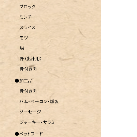
ブロック
ミンチ
スライス
モツ
脂
骨（出汁用）
骨付き肉
●加工品
骨付き肉
ハム・ベーコン・燻製
ソーセージ
ジャーキー・サラミ
●ペットフード